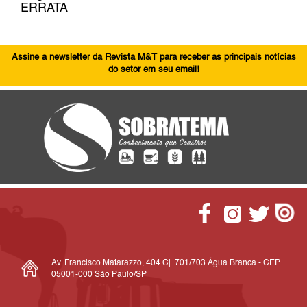
ERRATA
Assine a newsletter da Revista M&T para receber as principais notícias
do setor em seu email!
Av. Francisco Matarazzo, 404 Cj. 701/703 Água Branca - CEP
05001-000 São Paulo/SP