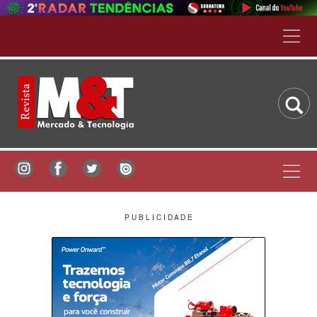
P U B L I C I D A D E