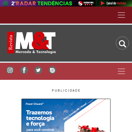
P U B L I C I D A D E