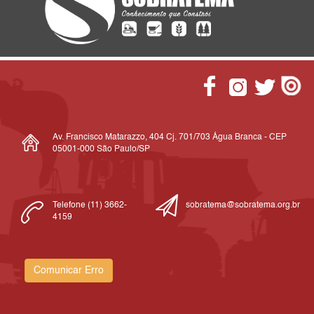
Av. Francisco Matarazzo, 404 Cj. 701/703 Água Branca - CEP
05001-000 São Paulo/SP
Telefone (11) 3662-
sobratema@sobratema.org.br
4159
Comunicar Erro