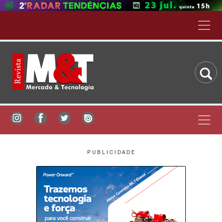
P U B L I C I D A D E