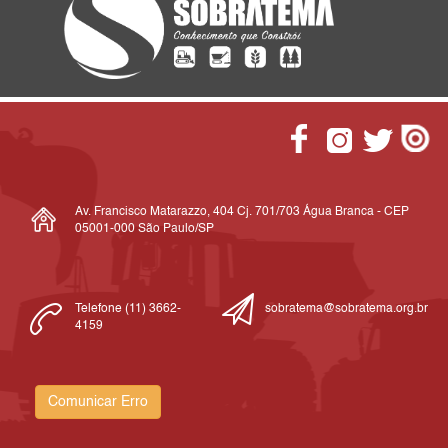
Av. Francisco Matarazzo, 404 Cj. 701/703 Água Branca - CEP
05001-000 São Paulo/SP
Telefone (11) 3662-
sobratema@sobratema.org.br
4159
Comunicar Erro