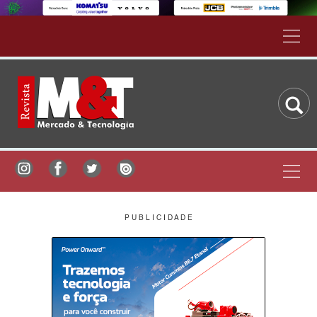
P U B L I C I D A D E