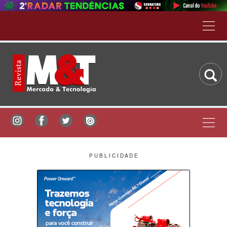
P U B L I C I D A D E