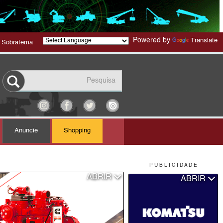
Powered by
Translate
 Sobratema
Anuncie
Shopping
P U B L I C I D A D E
ABRIR
ABRIR