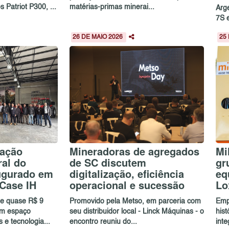
Patriot P300, ...
matérias-primas minerai...
Arg
7S 
26 DE MAIO 2026
25
mação
Mineradoras de agregados
Mi
ral do
de SC discutem
gr
ugurado em
digitalização, eficiência
eq
 Case IH
operacional e sucessão
Lo
e quase R$ 9
Promovido pela Metso, em parceria com
Emp
um espaço
seu distribuidor local - Linck Máquinas - o
his
e tecnologia...
encontro reuniu do...
int