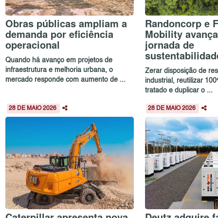
Obras públicas ampliam a
Randoncorp e F
demanda por eficiência
Mobility avanç
operacional
jornada de
sustentabilidad
Quando há avanço em projetos de
infraestrutura e melhoria urbana, o
Zerar disposição de re
mercado responde com aumento de ...
industrial, reutilizar 10
tratado e duplicar o ...
28 DE MAIO 2026
28 DE MAIO 2026
Caterpillar apresenta nova
Deutz adquire f