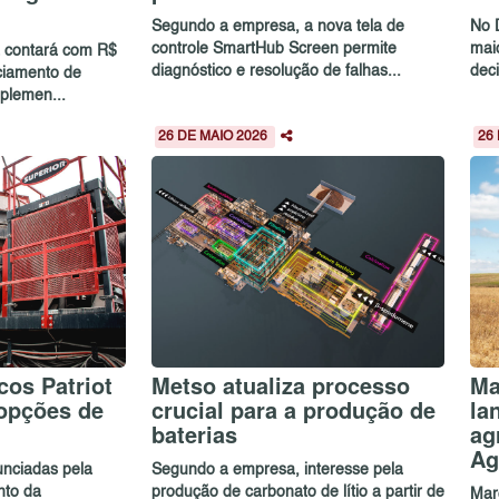
Segundo a empresa, a nova tela de
No 
controle SmartHub Screen permite
mai
 contará com R$
diagnóstico e resolução de falhas...
deci
nciamento de
plemen...
26 DE MAIO 2026
26
cos Patriot
Metso atualiza processo
Ma
opções de
crucial para a produção de
la
baterias
ag
Ag
unciadas pela
Segundo a empresa, interesse pela
nto da
produção de carbonato de lítio a partir de
Mar