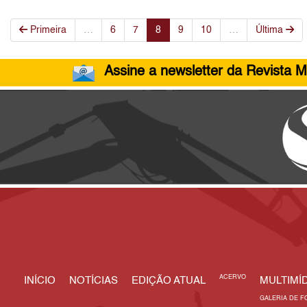
Primeira
…
6
7
8
9
10
…
Última
Assine a newsletter da Revista M
ACERVO
INÍCIO
NOTÍCIAS
EDIÇÃO ATUAL
MULTIMÍD
GALERIA DE F