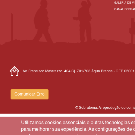
GALERIA DE V
CANAL SOBRA
Av. Francisco Matarazzo, 404 Cj. 701/703 Água Branca - CEP 0500
Comunicar Erro
© Sobratema. A reprodução do conteú
Utilizamos cookies essenciais e outras tecnologias
para melhorar sua experiência. As configurações de