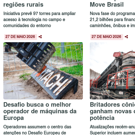
regiões rurais
Move Brasil
Iniciativa prevê 97 torres para ampliar
Nova fase do programa
acesso à tecnologia no campo e
21,2 bilhões para fina
comunidades do entorno
caminhões, ônibus e im
27 DE MAIO 2026
27 DE MAIO 2026
Desafio busca o melhor
Britadores côni
operador de máquinas da
ganham novas 
Europa
potência
Operadores assumem o centro das
Atualizações recém-an
atenções no Desafio Europeu de
Superior incluem aume