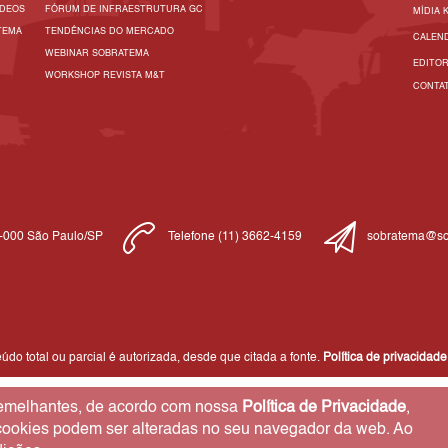
ÍDEOS
FÓRUM DE INFRAESTRUTURA GC
MÍDIA 
TEMA
TENDÊNCIAS DO MERCADO
CALEN
WEBINAR SOBRATEMA
EDITO
WORKSHOP REVISTA M&T
CONTA
1-000 São Paulo/SP
Telefone (11) 3662-4159
sobratema@so
do total ou parcial é autorizada, desde que citada a fonte.
Política de privacidade
 semelhantes, de acordo com nossa
Política de Privacidade
,
 cookies podem ser alteradas no seu navegador da web. Ao