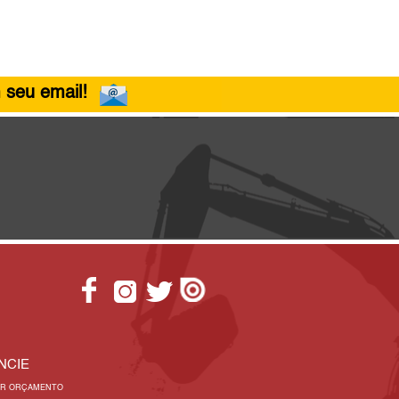
 seu email!
NCIE
AR ORÇAMENTO