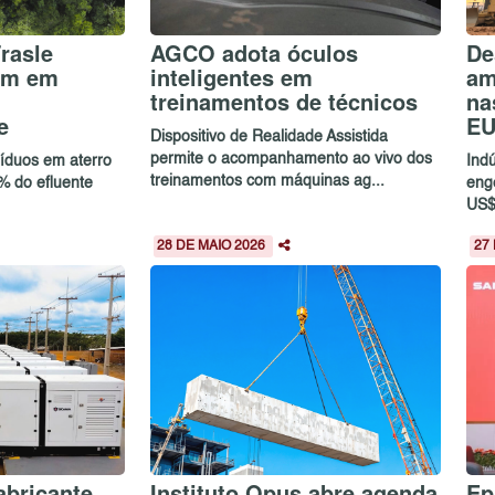
rasle
AGCO adota óculos
De
am em
inteligentes em
am
treinamentos de técnicos
na
e
E
Dispositivo de Realidade Assistida
permite o acompanhamento ao vivo dos
síduos em aterro
Ind
treinamentos com máquinas ag...
0% do efluente
eng
US$
28 DE MAIO 2026
27
abricante
Instituto Opus abre agenda
Ep