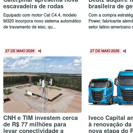
escavadeira de rodas
brasileira de g
Equipado com motor Cat C4.4, modelo
Com a compra estratégi
M320 incorpora novo sistema automático
Power, fabricante alem
de travamento de eixo, qu...
setor latino-americano d
27 DE MAIO 2026
27 DE MAIO 2026
CNH e TIM investem cerca
Iveco Capital a
de R$ 77 milhões para
à renovação da
levar conectividade a
nova etapa do 