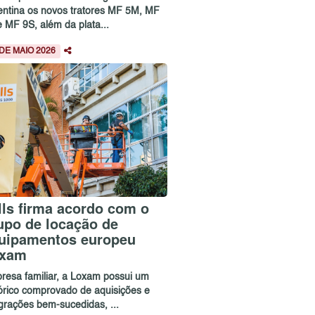
entina os novos tratores MF 5M, MF
e MF 9S, além da plata...
 DE MAIO 2026
lls firma acordo com o
upo de locação de
uipamentos europeu
xam
resa familiar, a Loxam possui um
tórico comprovado de aquisições e
egrações bem-sucedidas, ...