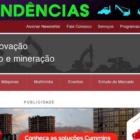
Assinar Newsletter
Fale Conosco
Serviços
Programas
novação
o e mineração
s Máquinas
Multimídia
Eventos
Estudo do Mercado
P U B L I C I D A D E