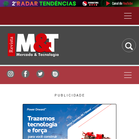
P U B L I C I D A D E