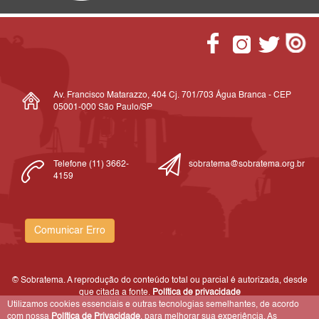
Av. Francisco Matarazzo, 404 Cj. 701/703 Água Branca - CEP
05001-000 São Paulo/SP
Telefone (11) 3662-
sobratema@sobratema.org.br
4159
Comunicar Erro
© Sobratema. A reprodução do conteúdo total ou parcial é autorizada, desde
que citada a fonte.
Política de privacidade
Utilizamos cookies essenciais e outras tecnologias semelhantes, de acordo
com nossa
Política de Privacidade
, para melhorar sua experiência. As