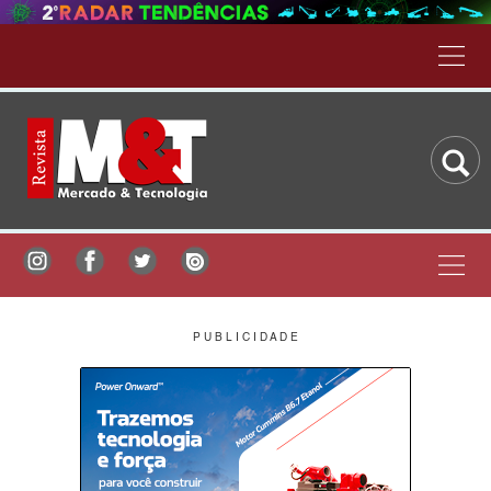
P U B L I C I D A D E