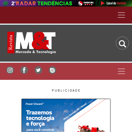
P U B L I C I D A D E