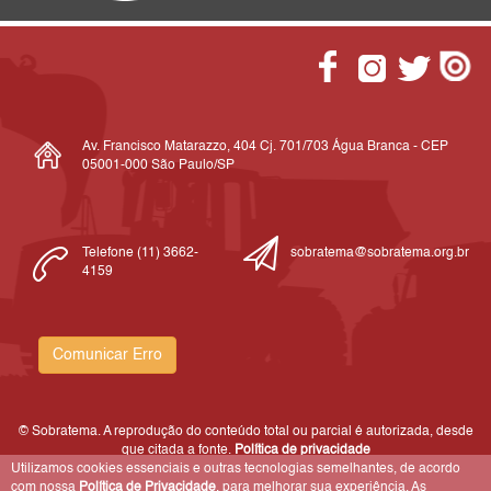
Av. Francisco Matarazzo, 404 Cj. 701/703 Água Branca - CEP
05001-000 São Paulo/SP
Telefone (11) 3662-
sobratema@sobratema.org.br
4159
Comunicar Erro
© Sobratema. A reprodução do conteúdo total ou parcial é autorizada, desde
que citada a fonte.
Política de privacidade
Utilizamos cookies essenciais e outras tecnologias semelhantes, de acordo
com nossa
Política de Privacidade
, para melhorar sua experiência. As