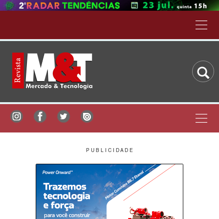
P U B L I C I D A D E