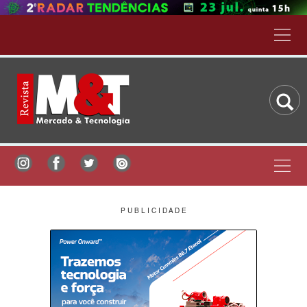
P U B L I C I D A D E