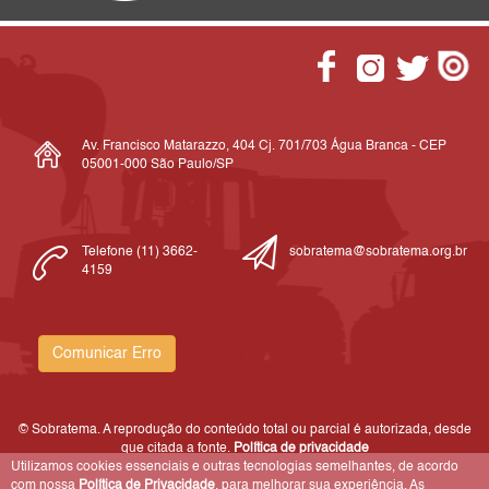
Av. Francisco Matarazzo, 404 Cj. 701/703 Água Branca - CEP
05001-000 São Paulo/SP
Telefone (11) 3662-
sobratema@sobratema.org.br
4159
Comunicar Erro
© Sobratema. A reprodução do conteúdo total ou parcial é autorizada, desde
que citada a fonte.
Política de privacidade
Utilizamos cookies essenciais e outras tecnologias semelhantes, de acordo
com nossa
Política de Privacidade
, para melhorar sua experiência. As