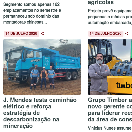
agrícolas
Segmento somou apenas 162
emplacamentos no semestre e
Projeto prevê equipam
permaneceu sob domínio das
pequenas e médias pro
montadoras chinesas...
automação embarcada, c
14 DE JULHO 2026
14 DE JULHO 2026
J. Mendes testa caminhão
Grupo Timber a
elétrico e reforça
novo gerente c
estratégia de
para liderar re
descarbonização na
da área de con
mineração
Vinícius Nunes assume