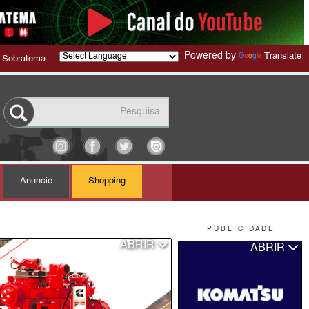
Powered by
Translate
 Sobratema
Anuncie
Shopping
P U B L I C I D A D E
ABRIR
ABRIR