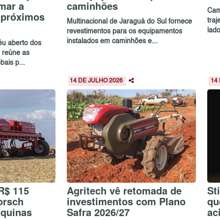
mar a
caminhões
Cam
s próximos
traj
Multinacional de Jaraguá do Sul fornece
lado
revestimentos para os equipamentos
instalados em caminhões e...
céu aberto dos
 reúne as
bais p...
14 DE JULHO 2026
14
R$ 115
Agritech vê retomada de
St
orsch
investimentos com Plano
qu
áquinas
Safra 2026/27
ac