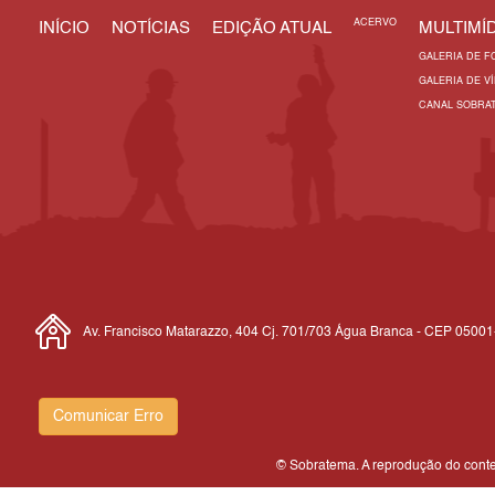
ACERVO
INÍCIO
NOTÍCIAS
EDIÇÃO ATUAL
MULTIMÍD
GALERIA DE F
GALERIA DE V
CANAL SOBRA
Av. Francisco Matarazzo, 404 Cj. 701/703 Água Branca - CEP 0500
Comunicar Erro
© Sobratema. A reprodução do conteú