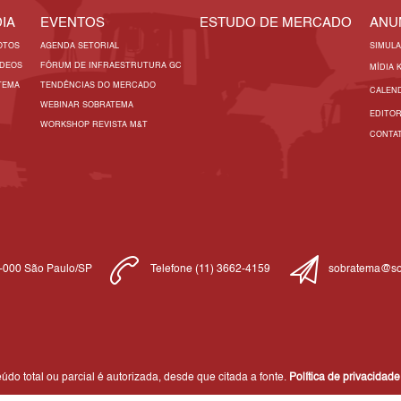
IA
EVENTOS
ESTUDO DE MERCADO
ANU
OTOS
AGENDA SETORIAL
SIMUL
ÍDEOS
FÓRUM DE INFRAESTRUTURA GC
MÍDIA 
TEMA
TENDÊNCIAS DO MERCADO
CALEN
WEBINAR SOBRATEMA
EDITO
WORKSHOP REVISTA M&T
CONTA
1-000 São Paulo/SP
Telefone (11) 3662-4159
sobratema@so
do total ou parcial é autorizada, desde que citada a fonte.
Política de privacidade