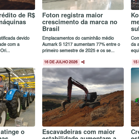
rédito de R$
Foton registra maior
Ko
 máquinas
crescimento da marca no
me
Brasil
su
stificada devido
Emplacamentos do caminhão médio
Com
dade com a
Aumark S 1217 aumentam 77% entre o
da 
ri...
primeiro semestre de 2025 e os se...
equ
16 DE JULHO 2026
15
 atinge o
Escavadeiras com maior
Cr
inas
estabilidade aumentam a
es