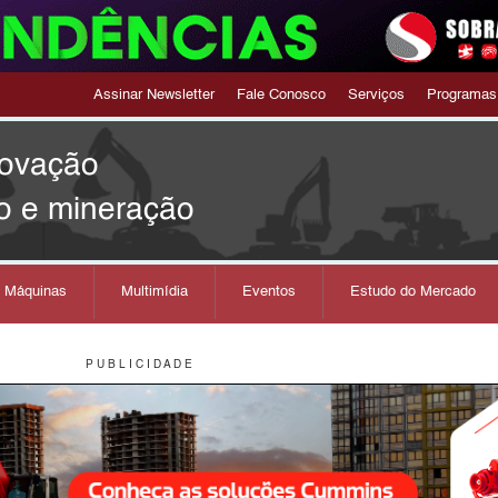
Assinar Newsletter
Fale Conosco
Serviços
Programas
novação
o e mineração
s Máquinas
Multimídia
Eventos
Estudo do Mercado
P U B L I C I D A D E