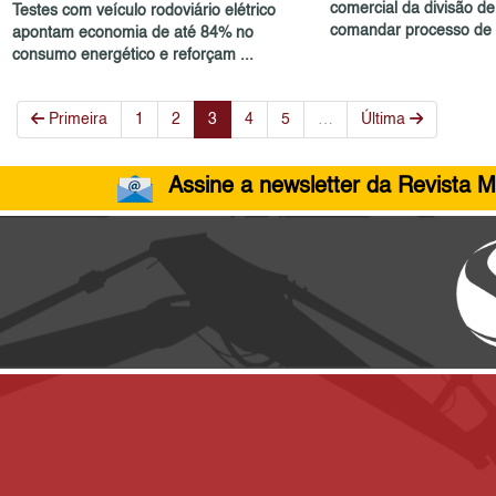
comercial da divisão d
Testes com veículo rodoviário elétrico
comandar processo de 
apontam economia de até 84% no
consumo energético e reforçam ...
Primeira
1
2
3
4
5
…
Última
Assine a newsletter da Revista M