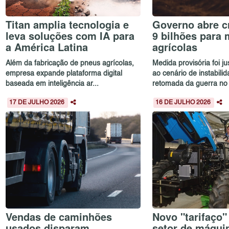
Titan amplia tecnologia e
Governo abre c
leva soluções com IA para
9 bilhões para
a América Latina
agrícolas
Além da fabricação de pneus agrícolas,
Medida provisória foi ju
empresa expande plataforma digital
ao cenário de instabili
baseada em inteligência ar...
retomada da guerra no O
17 DE JULHO 2026
16 DE JULHO 2026
Vendas de caminhões
Novo "tarifaço"
usados disparam
setor de máqu