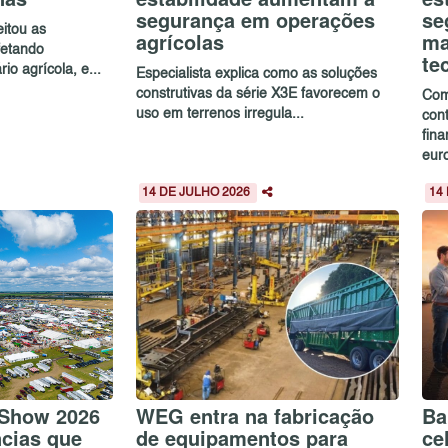
segurança em operações
se
itou as
agrícolas
ma
afetando
te
io agrícola, e...
Especialista explica como as soluções
construtivas da série X3E favorecem o
Com
uso em terrenos irregula...
cont
fin
euro
14 DE JULHO 2026
14
 Show 2026
WEG entra na fabricação
Ba
ncias que
de equipamentos para
ce