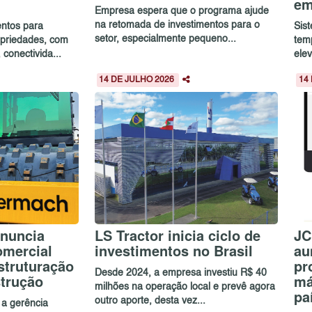
em
Empresa espera que o programa ajude
na retomada de investimentos para o
entos para
Sis
setor, especialmente pequeno...
priedades, com
tem
onectivida...
elev
14 DE JULHO 2026
14
nuncia
LS Tractor inicia ciclo de
JC
omercial
investimentos no Brasil
au
estruturação
pr
Desde 2024, a empresa investiu R$ 40
strução
má
milhões na operação local e prevê agora
pa
outro aporte, desta vez...
 a gerência