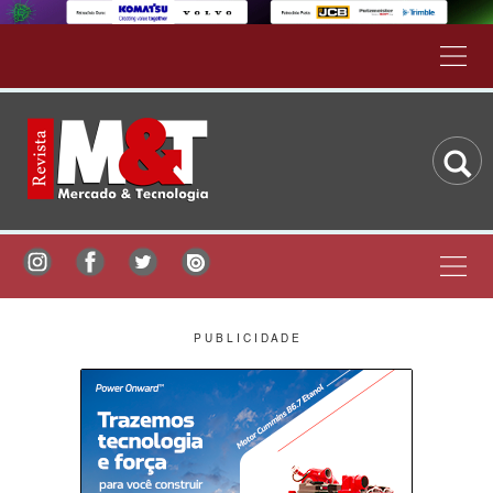
P U B L I C I D A D E