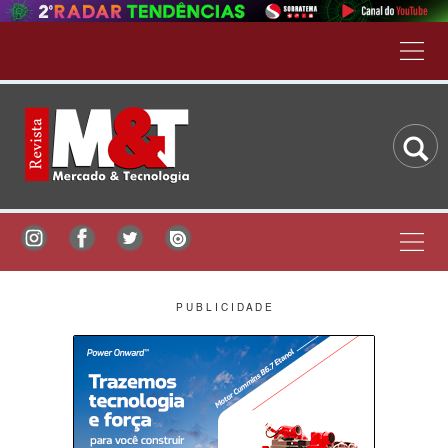
P U B L I C I D A D E