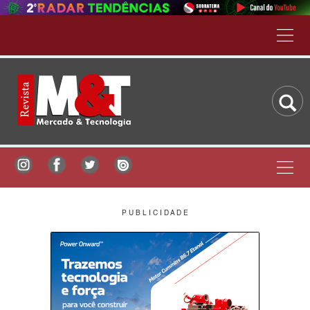
P U B L I C I D A D E