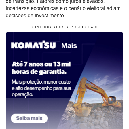
de transição. Fatores como juros elevados,
incertezas econômicas e o cenário eleitoral adiam
decisões de investimento.
C O N T I N U A A P Ó S A P U B L I C I D A D E