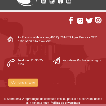
Av. Francisco Matarazzo, 404 Cj. 701/703 Água Branca - CEP
05001-000 São Paulo/SP
Telefone (11) 3662-
sobratema@sobratema.org.br
4159
Comunicar Erro
© Sobratema. A reprodução do conteúdo total ou parcial é autorizada, desde
que citada a fonte.
Política de privacidade