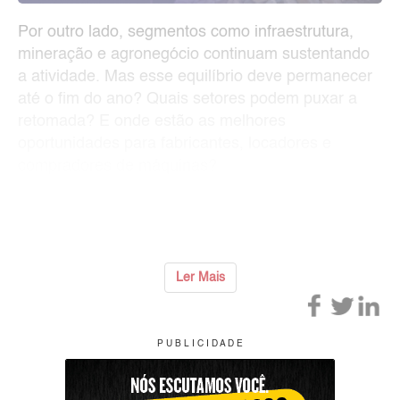
Por outro lado, segmentos como infraestrutura,
mineração e agronegócio continuam sustentando
a atividade. Mas esse equilíbrio deve permanecer
até o fim do ano? Quais setores podem puxar a
retomada? E onde estão as melhores
oportunidades para fabricantes, locadores e
compradores de máquinas?
Essas e outras respostas serão apresentadas na
2ª edição do Radar Tendências, da Associ
...
Ler Mais
P U B L I C I D A D E