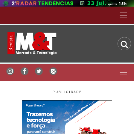
P U B L I C I D A D E