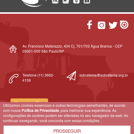
Av. Francisco Matarazzo, 404 Cj. 701/703 Água Branca - CEP
05001-000 São Paulo/SP
Telefone (11) 3662-
sobratema@sobratema.org.br
4159
Comunicar Erro
Utilizamos cookies essenciais e outras tecnologias semelhantes, de acordo
com nossa
Política de Privacidade
, para melhorar sua experiência. As
configurações de cookies podem ser alteradas no seu navegador da web. Ao
continuar navegando, você concorda com essas condições.
© Sobratema. A reprodução do conteúdo total ou parcial é autorizada, desde
que citada a fonte.
Política de privacidade
PROSSEGUIR