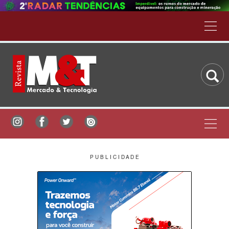
P U B L I C I D A D E