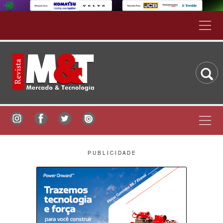
P U B L I C I D A D E