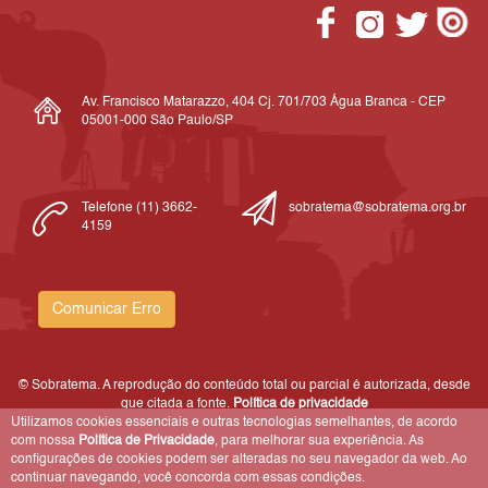
Av. Francisco Matarazzo, 404 Cj. 701/703 Água Branca - CEP
05001-000 São Paulo/SP
Telefone (11) 3662-
sobratema@sobratema.org.br
4159
Comunicar Erro
© Sobratema. A reprodução do conteúdo total ou parcial é autorizada, desde
que citada a fonte.
Política de privacidade
Utilizamos cookies essenciais e outras tecnologias semelhantes, de acordo
com nossa
Política de Privacidade
, para melhorar sua experiência. As
configurações de cookies podem ser alteradas no seu navegador da web. Ao
continuar navegando, você concorda com essas condições.