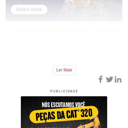
O novo montante disponível chegará a até R$ 21,2
bilhões. Para a Scania, o MoveBR é uma grande
oportunidade para registrar um ano melhor nas
vendas de caminhões em 2026. O clien
...
Ler Mais
P U B L I C I D A D E