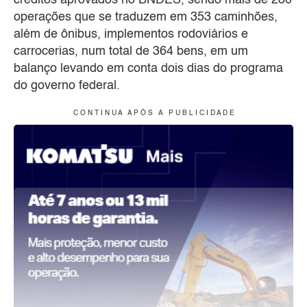
créditos aprovados no BNDES, sendo mais de 280
operações que se traduzem em 353 caminhões,
além de ônibus, implementos rodoviários e
carrocerias, num total de 364 bens, em um
balanço levando em conta dois dias do programa
do governo federal.
C O N T I N U A A P Ó S A P U B L I C I D A D E