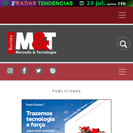
P U B L I C I D A D E