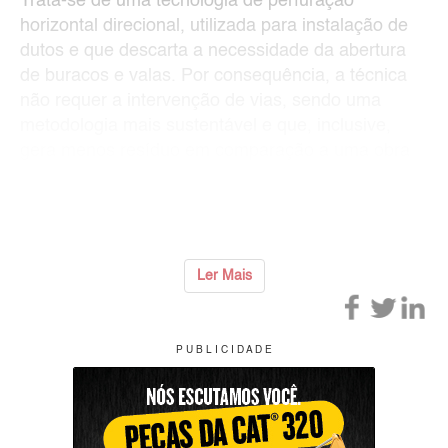
Trata-se de uma tecnologia de perfuração
horizontal direcional, utilizada para instalação de
dutos e que descarta a necessidade da abertura
de buracos e valas. Por consequência, a técnica
não requer a intervenção de vias, sendo uma
metodologia mais sustentável e que, inclusive,
gera menos resíduo em comparação a uma obra
convencional de perfuração subterrânea.
“Os trabalhos efetuad
...
Ler Mais
P U B L I C I D A D E