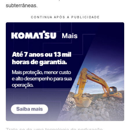
subterrâneas.
C O N T I N U A A P Ó S A P U B L I C I D A D E