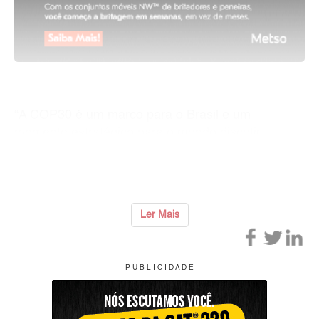
“A COP30 é um marco para o Brasil e um
momento estratégico para o mundo discutir
caminhos concretos de descarbonização. Para a
Cummins, parti
...
Ler Mais
P U B L I C I D A D E