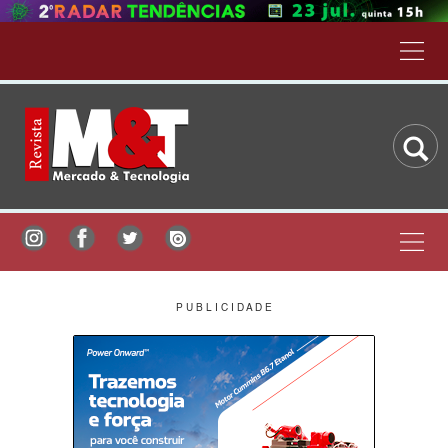
P U B L I C I D A D E