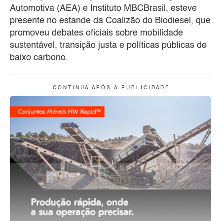
Automotiva (AEA) e Instituto MBCBrasil, esteve
presente no estande da Coalizão do Biodiesel, que
promoveu debates oficiais sobre mobilidade
sustentável, transição justa e políticas públicas de
baixo carbono.
C O N T I N U A A P Ó S A P U B L I C I D A D E