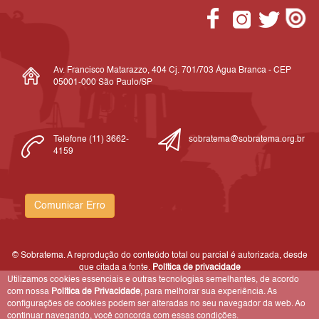
Av. Francisco Matarazzo, 404 Cj. 701/703 Água Branca - CEP
05001-000 São Paulo/SP
Telefone (11) 3662-
sobratema@sobratema.org.br
4159
Comunicar Erro
© Sobratema. A reprodução do conteúdo total ou parcial é autorizada, desde
que citada a fonte.
Política de privacidade
Utilizamos cookies essenciais e outras tecnologias semelhantes, de acordo
com nossa
Política de Privacidade
, para melhorar sua experiência. As
configurações de cookies podem ser alteradas no seu navegador da web. Ao
continuar navegando, você concorda com essas condições.