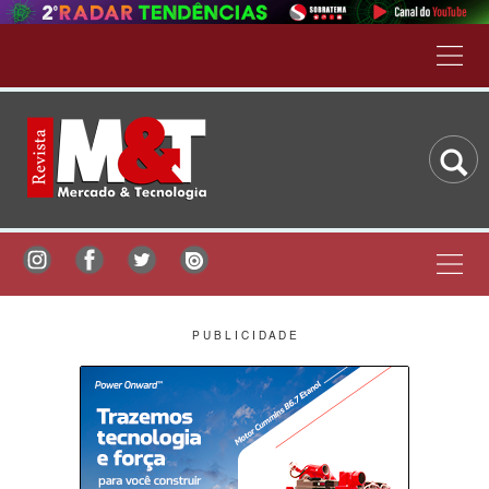
P U B L I C I D A D E