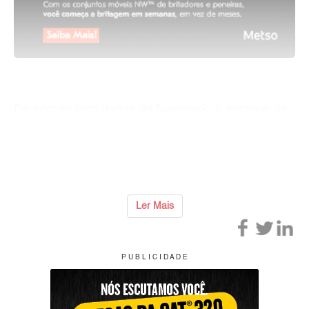
De acordo com dados da Newmark, o estoque de
condomínios logísticos de alto padrão no Brasil
ultrapassou 30 milhões de metros quadrados
apenas em 2024, com destaque para regi&otil
...
Ler Mais
P U B L I C I D A D E