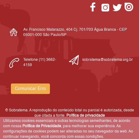
Av. Francisco Matarazzo, 404 Cj. 701/703 Água Branca - CEP
05001-000 São Paulo/SP
Telefone (11) 3662-
sobratema@sobratema.org.br
4159
Comunicar Erro
© Sobratema. A reprodução do conteúdo total ou parcial é autorizada, desde
que citada a fonte.
Política de privacidade
Utilizamos cookies essenciais e outras tecnologias semelhantes, de acordo
com nossa
Política de Privacidade
, para melhorar sua experiência. As
configurações de cookies podem ser alteradas no seu navegador da web. Ao
continuar navegando, você concorda com essas condições.