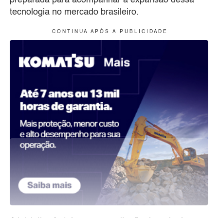
preparada para acompanhar a expansão dessa
tecnologia no mercado brasileiro.
C O N T I N U A A P Ó S A P U B L I C I D A D E