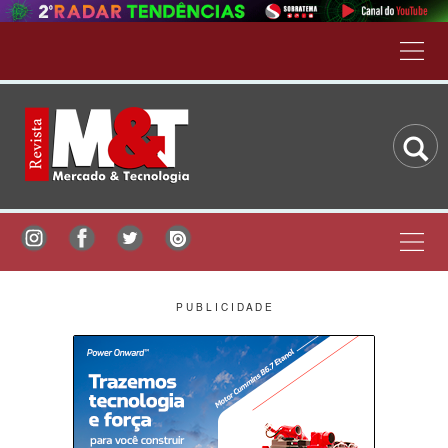
P U B L I C I D A D E