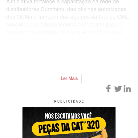
A iniciativa fortalece a capacitação da rede de
distribuidores Cummins, das oficinas autorizadas
dos OEMs e também das equipes da fábrica CBL,
consolidando a base técnica necessária para o
avanço das soluções de baixa emissão no país,
em linha com a estratégia global de
sustentabilidade da empresa, Destino ao Zero.
Para viabilizar o programa, a empresa estrut
...
Ler Mais
P U B L I C I D A D E