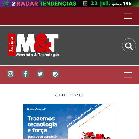
P U B L I C I D A D E