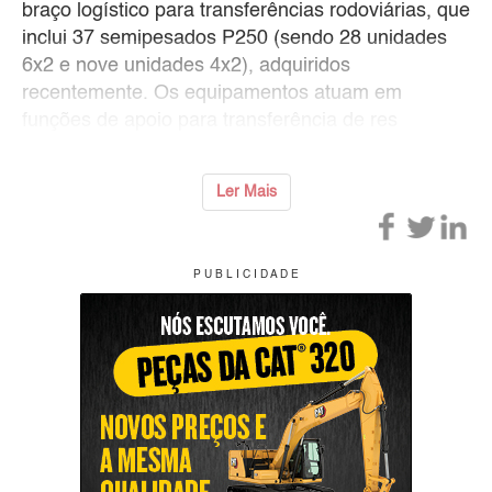
braço logístico para transferências rodoviárias, que
inclui 37 semipesados P250 (sendo 28 unidades
6x2 e nove unidades 4x2), adquiridos
recentemente. Os equipamentos atuam em
funções de apoio para transferência de res
Ler Mais
P U B L I C I D A D E