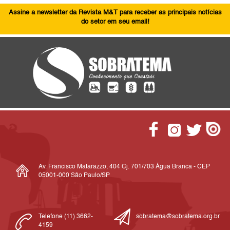
Assine a newsletter da Revista M&T para receber as principais notícias
do setor em seu email!
Av. Francisco Matarazzo, 404 Cj. 701/703 Água Branca - CEP
05001-000 São Paulo/SP
Telefone (11) 3662-
sobratema@sobratema.org.br
4159