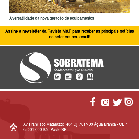
A versatilidade da nova geração de equipamentos
Assine a newsletter da Revista M&T para receber as principais notícias
do setor em seu email!
Av. Francisco Matarazzo, 404 Cj. 701/703 Água Branca - CEP
05001-000 São Paulo/SP