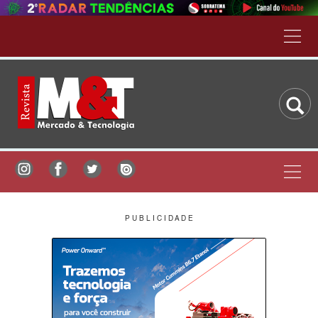
P U B L I C I D A D E