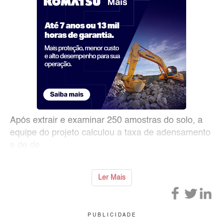
Após extrair e examinar 250 amostras do solo, a
equipe do projeto calculou a taxa de adensamento
e de de
Ler Mais
P U B L I C I D A D E