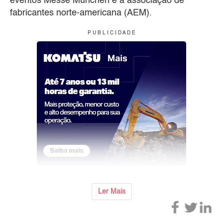
eventos Messe München e a associação de
fabricantes norte-americana (AEM).
P U B L I C I D A D E
Ler Mais