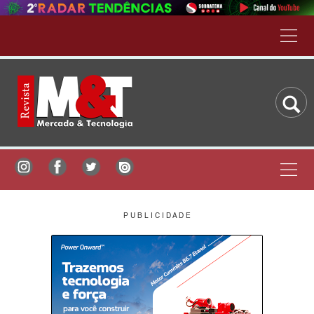
P U B L I C I D A D E