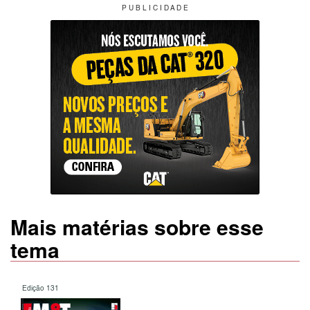
P U B L I C I D A D E
Mais matérias sobre esse
tema
Edição 131