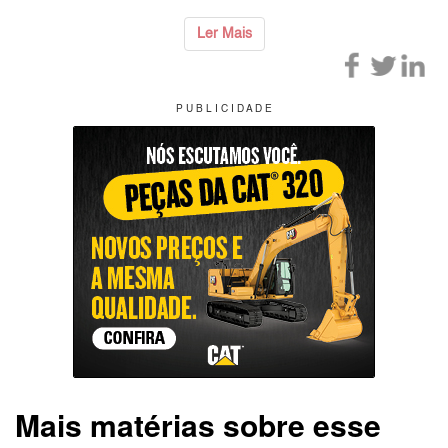
Ler Mais
P U B L I C I D A D E
Mais matérias sobre esse