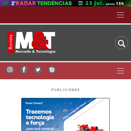
P U B L I C I D A D E