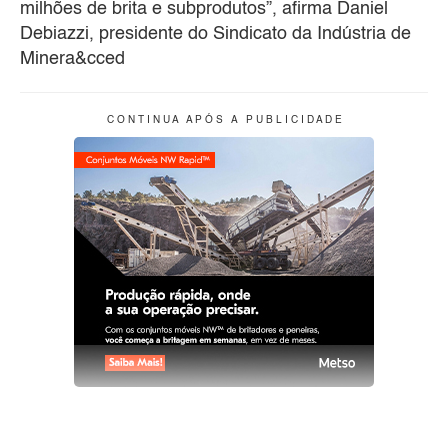
milhões de brita e subprodutos”, afirma Daniel
Debiazzi, presidente do Sindicato da Indústria de
Minera&cced
C O N T I N U A A P Ó S A P U B L I C I D A D E