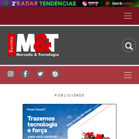
P U B L I C I D A D E