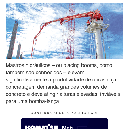
Mastros hidráulicos – ou placing booms, como
também são conhecidos – elevam
significativamente a produtividade de obras cuja
concretagem demanda grandes volumes de
concreto e deve atingir alturas elevadas, inviáveis
para uma bomba-lança.
C O N T I N U A A P Ó S A P U B L I C I D A D E