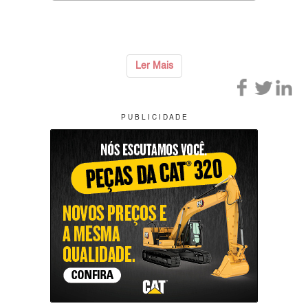
Ler Mais
P U B L I C I D A D E