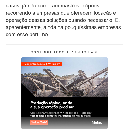
casos, já não compram mastros próprios,
recorrendo a empresas que oferecem locação e
operação dessas soluções quando necessário. E,
aparentemente, ainda há pouquíssimas empresas
com esse perfil no
C O N T I N U A A P Ó S A P U B L I C I D A D E