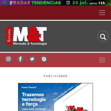
P U B L I C I D A D E