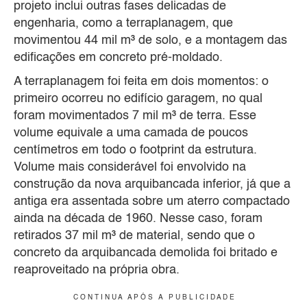
projeto inclui outras fases delicadas de
engenharia, como a terraplanagem, que
movimentou 44 mil m³ de solo, e a montagem das
edificações em concreto pré-moldado.
A terraplanagem foi feita em dois momentos: o
primeiro ocorreu no edifício garagem, no qual
foram movimentados 7 mil m³ de terra. Esse
volume equivale a uma camada de poucos
centímetros em todo o footprint da estrutura.
Volume mais considerável foi envolvido na
construção da nova arquibancada inferior, já que a
antiga era assentada sobre um aterro compactado
ainda na década de 1960. Nesse caso, foram
retirados 37 mil m³ de material, sendo que o
concreto da arquibancada demolida foi britado e
reaproveitado na própria obra.
C O N T I N U A A P Ó S A P U B L I C I D A D E