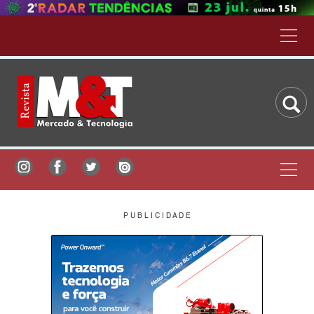
P U B L I C I D A D E