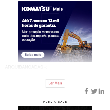
ARQUIBANCADAS
<
Ler Mais
P U B L I C I D A D E