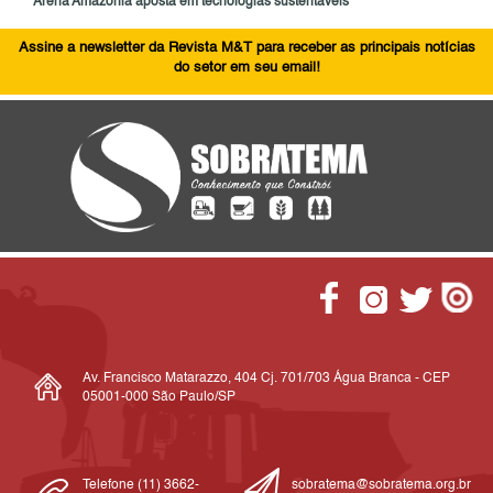
Arena Amazônia aposta em tecnologias sustentáveis
Assine a newsletter da Revista M&T para receber as principais notícias
do setor em seu email!
Av. Francisco Matarazzo, 404 Cj. 701/703 Água Branca - CEP
05001-000 São Paulo/SP
Telefone (11) 3662-
sobratema@sobratema.org.br