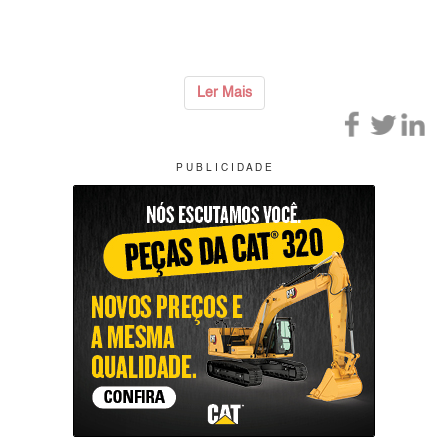
Ler Mais
P U B L I C I D A D E