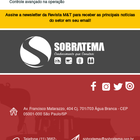
Controle avançado na operação
Assine a newsletter da Revista M&T para receber as principais notícias
do setor em seu email!
Av. Francisco Matarazzo, 404 Cj. 701/703 Água Branca - CEP
05001-000 São Paulo/SP
Telefone (11) 3662-
sobratema@sobratema.org.br