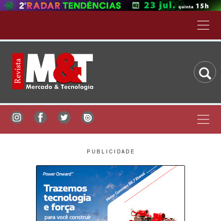
P U B L I C I D A D E