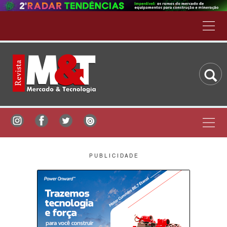
P U B L I C I D A D E