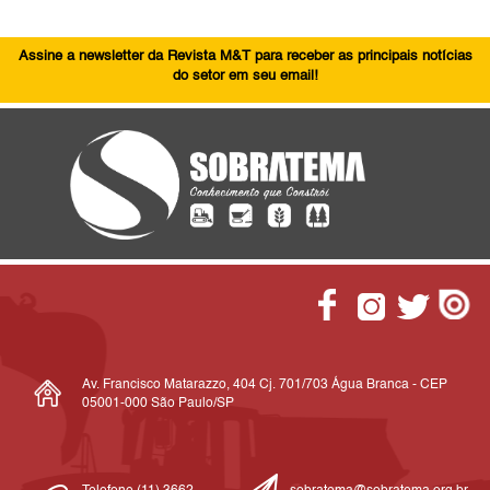
Assine a newsletter da Revista M&T para receber as principais notícias
do setor em seu email!
Av. Francisco Matarazzo, 404 Cj. 701/703 Água Branca - CEP
05001-000 São Paulo/SP