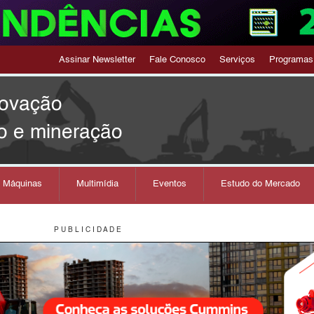
Assinar Newsletter
Fale Conosco
Serviços
Programas
novação
o e mineração
s Máquinas
Multimídia
Eventos
Estudo do Mercado
P U B L I C I D A D E