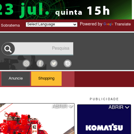
Powered by
Translate
 Sobratema
Anuncie
Shopping
P U B L I C I D A D E
ABRIR
ABRIR