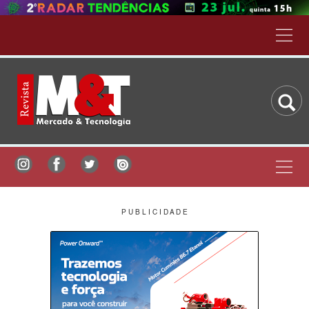
P U B L I C I D A D E