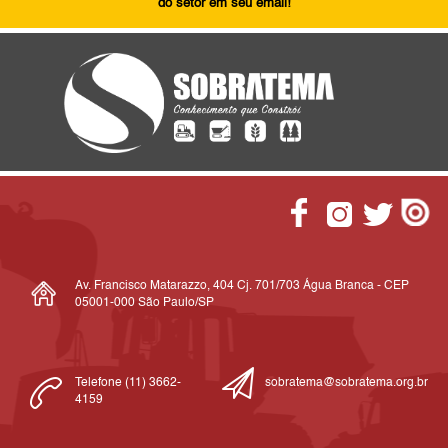
do setor em seu email!
Av. Francisco Matarazzo, 404 Cj. 701/703 Água Branca - CEP
05001-000 São Paulo/SP
Telefone (11) 3662-
sobratema@sobratema.org.br
4159