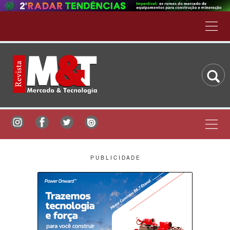
P U B L I C I D A D E