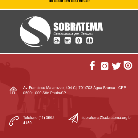
do setor em seu email!
Av. Francisco Matarazzo, 404 Cj. 701/703 Água Branca - CEP
05001-000 São Paulo/SP
Telefone (11) 3662-
sobratema@sobratema.org.br
4159