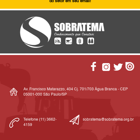
do setor em seu email!
Av. Francisco Matarazzo, 404 Cj. 701/703 Água Branca - CEP
05001-000 São Paulo/SP
Telefone (11) 3662-
sobratema@sobratema.org.br
4159