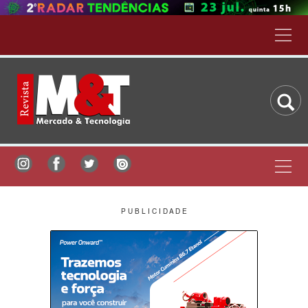
P U B L I C I D A D E