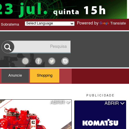
Powered by
Translate
 Sobratema
Anuncie
Shopping
P U B L I C I D A D E
ABRIR
ABRIR