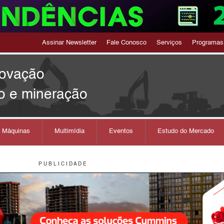
Assinar Newsletter
Fale Conosco
Serviços
Programas
novação
o e mineração
s Máquinas
Multimídia
Eventos
Estudo do Mercado
P U B L I C I D A D E