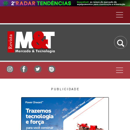
P U B L I C I D A D E