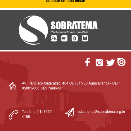
do setor em seu email!
Av. Francisco Matarazzo, 404 Cj. 701/703 Água Branca - CEP
05001-000 São Paulo/SP
Telefone (11) 3662-
sobratema@sobratema.org.br
4159