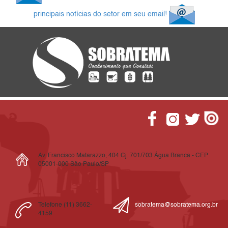
principais notícias do setor em seu email!
Av. Francisco Matarazzo, 404 Cj. 701/703 Água Branca - CEP
05001-000 São Paulo/SP
Telefone (11) 3662-
sobratema@sobratema.org.br
4159