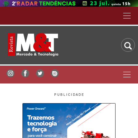
P U B L I C I D A D E