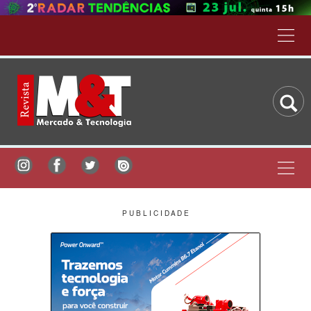
P U B L I C I D A D E