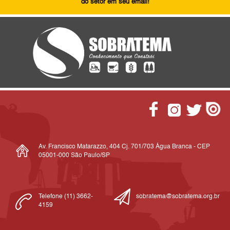
do setor em seu email!
Av. Francisco Matarazzo, 404 Cj. 701/703 Água Branca - CEP
05001-000 São Paulo/SP
Telefone (11) 3662-
sobratema@sobratema.org.br
4159