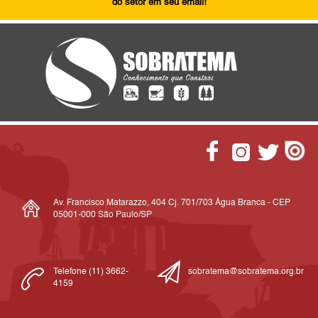
do setor em seu email!
Av. Francisco Matarazzo, 404 Cj. 701/703 Água Branca - CEP
05001-000 São Paulo/SP
Telefone (11) 3662-
sobratema@sobratema.org.br
4159