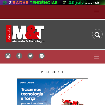
P U B L I C I D A D E