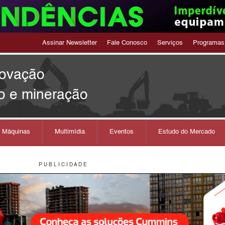
Assinar Newsletter
Fale Conosco
Serviços
Programas
novação
o e mineração
s Máquinas
Multimídia
Eventos
Estudo do Mercado
P U B L I C I D A D E