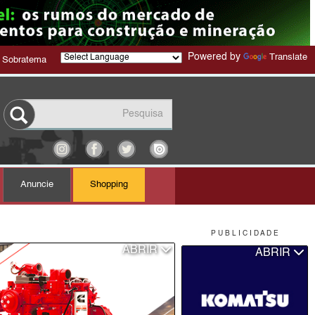
Powered by
Translate
 Sobratema
Anuncie
Shopping
P U B L I C I D A D E
ABRIR
ABRIR