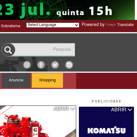
Powered by
Translate
 Sobratema
Anuncie
Shopping
P U B L I C I D A D E
ABRIR
ABRIR