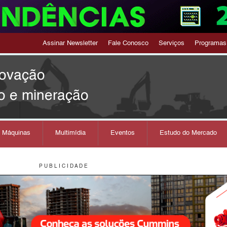
Assinar Newsletter
Fale Conosco
Serviços
Programas
novação
o e mineração
s Máquinas
Multimídia
Eventos
Estudo do Mercado
P U B L I C I D A D E