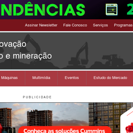
Assinar Newsletter
Fale Conosco
Serviços
Programas
novação
o e mineração
s Máquinas
Multimídia
Eventos
Estudo do Mercado
P U B L I C I D A D E