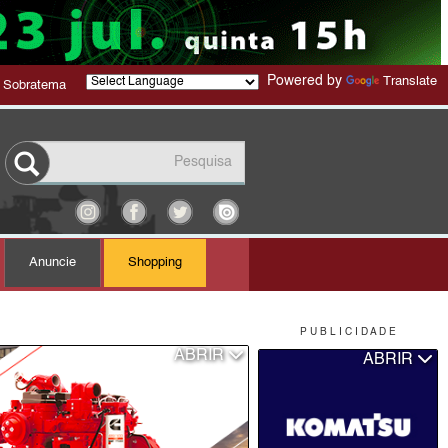
Powered by
Translate
 Sobratema
Anuncie
Shopping
P U B L I C I D A D E
ABRIR
ABRIR