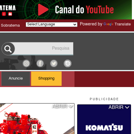
Powered by
Translate
 Sobratema
Anuncie
Shopping
P U B L I C I D A D E
ABRIR
ABRIR