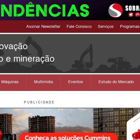
Assinar Newsletter
Fale Conosco
Serviços
Programas
novação
o e mineração
s Máquinas
Multimídia
Eventos
Estudo do Mercado
P U B L I C I D A D E