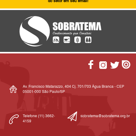
do setor em seu email!
Av. Francisco Matarazzo, 404 Cj. 701/703 Água Branca - CEP
05001-000 São Paulo/SP
Telefone (11) 3662-
sobratema@sobratema.org.br
4159