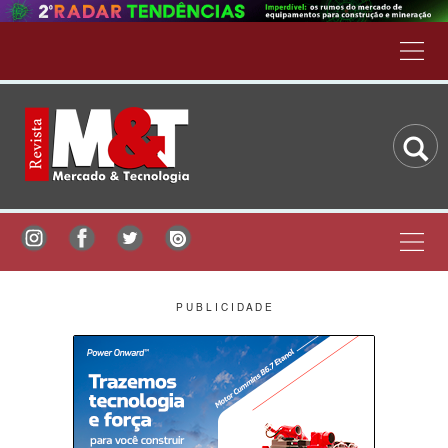
P U B L I C I D A D E