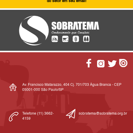
do setor em seu email!
Av. Francisco Matarazzo, 404 Cj. 701/703 Água Branca - CEP
05001-000 São Paulo/SP
Telefone (11) 3662-
sobratema@sobratema.org.br
4159