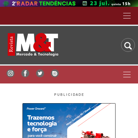
P U B L I C I D A D E