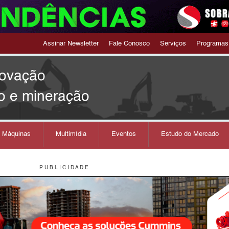
Assinar Newsletter
Fale Conosco
Serviços
Programas
novação
o e mineração
s Máquinas
Multimídia
Eventos
Estudo do Mercado
P U B L I C I D A D E