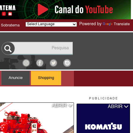
Powered by
Translate
 Sobratema
Anuncie
Shopping
P U B L I C I D A D E
ABRIR
ABRIR