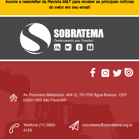
Assine a newsletter da Revista M&T para receber as principais notícias
do setor em seu email!
Av. Francisco Matarazzo, 404 Cj. 701/703 Água Branca - CEP
05001-000 São Paulo/SP
Telefone (11) 3662-
sobratema@sobratema.org.br
4159