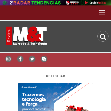
P U B L I C I D A D E