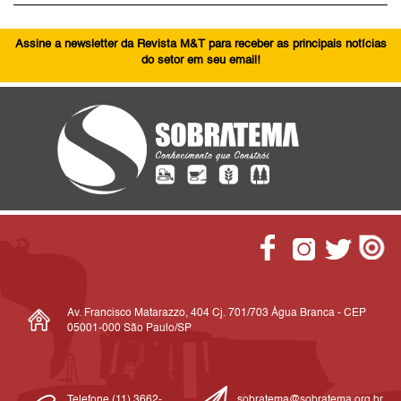
Assine a newsletter da Revista M&T para receber as principais notícias
do setor em seu email!
Av. Francisco Matarazzo, 404 Cj. 701/703 Água Branca - CEP
05001-000 São Paulo/SP
Telefone (11) 3662-
sobratema@sobratema.org.br