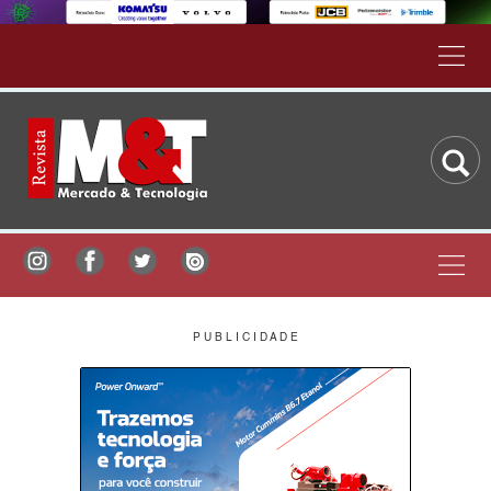
P U B L I C I D A D E