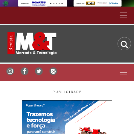
P U B L I C I D A D E