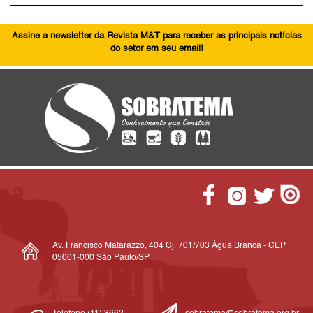
Assine a newsletter da Revista M&T para receber as principais notícias
do setor em seu email!
Av. Francisco Matarazzo, 404 Cj. 701/703 Água Branca - CEP
05001-000 São Paulo/SP